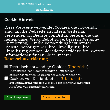
@2026 CDU Stadtverband
Bräunlingen
Alle Rechte vorbehalten.
Cookie Hinweis
REALISATION: SHARKNESS MEDIA GMBH & CO. KG
Diese Webseite verwendet Cookies, die notwendig
sind, um die Webseite zu nutzen. Weiterhin
verwenden wir Dienste von Drittanbietern, die uns
helfen, unser Webangebot zu verbessern (Website-
Optmierung). Für die Verwendung bestimmter
Dienste, benötigen wir Ihre Einwilligung. Ihre
Einwilligung können Sie jederzeit widerrufen. Weitere
Informationen finden Sie in unserer
Datenschutzerklärung
.
Technisch notwendige Cookies (
Übersicht
)
Die notwendigen Cookies werden allein für den
ordnungsgemäßen Gebrauch der Webseite benötigt.
Cookies von Drittanbietern (
Übersicht
)
Zur Optimierung unserer Webseite binden wir Dienste und
Angebote von Drittanbietern ein.
Alle akzeptieren
Auswahl speichern