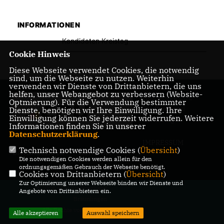
INFORMATIONEN
Kandidaten Kreistag
Cookie Hinweis
Diese Webseite verwendet Cookies, die notwendig
sind, um die Webseite zu nutzen. Weiterhin
verwenden wir Dienste von Drittanbietern, die uns
helfen, unser Webangebot zu verbessern (Website-
Homepage CDU
Optmierung). Für die Verwendung bestimmter
Stadtverband
Dienste, benötigen wir Ihre Einwilligung. Ihre
Einwilligung können Sie jederzeit widerrufen. Weitere
Bräunlingen
Informationen finden Sie in unserer
Datenschutzerklärung
.
IMPRESSUM
Technisch notwendige Cookies (
Übersicht
)
DATENSCHUTZ
KONTAKT
Die notwendigen Cookies werden allein für den
ordnungsgemäßen Gebrauch der Webseite benötigt.
Cookies von Drittanbietern (
Übersicht
)
Zur Optimierung unserer Webseite binden wir Dienste und
@2026 CDU Stadtverband
Angebote von Drittanbietern ein.
Bräunlingen
Alle Rechte vorbehalten.
Alle akzeptieren
Auswahl speichern