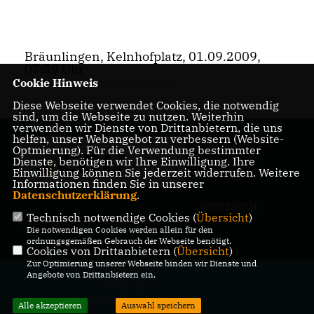
Bräunlingen, Kelnhofplatz, 01.09.2009,
07:59 Uhr
Cookie Hinweis
Diese Webseite verwendet Cookies, die notwendig
sind, um die Webseite zu nutzen. Weiterhin
verwenden wir Dienste von Drittanbietern, die uns
helfen, unser Webangebot zu verbessern (Website-
Homepage CDU
Optmierung). Für die Verwendung bestimmter
Stadtverband
Dienste, benötigen wir Ihre Einwilligung. Ihre
Einwilligung können Sie jederzeit widerrufen. Weitere
Bräunlingen
Informationen finden Sie in unserer
Datenschutzerklärung
.
IMPRESSUM
Technisch notwendige Cookies (
Übersicht
)
DATENSCHUTZ
KONTAKT
Die notwendigen Cookies werden allein für den
ordnungsgemäßen Gebrauch der Webseite benötigt.
Cookies von Drittanbietern (
Übersicht
)
Zur Optimierung unserer Webseite binden wir Dienste und
@2026 CDU Stadtverband
Angebote von Drittanbietern ein.
Bräunlingen
Alle Rechte vorbehalten.
Alle akzeptieren
Auswahl speichern